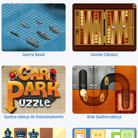
Guerra Naval
Gamão Clássico
Quebra-cabeça de Estacionamento
Bola Quebra-cabeça