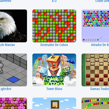
Guerreiro
X O
Crash Do
zle Maniax
Destruidor De Cubos
Atirador De B
Light-Bot
Tower Bloxx
Damas Tradic