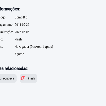
nformações:
ogo:
Bomb It 3
ançamento:
2011-09-26
ualização:
2025-06-06
go:
Flash
s:
Navegador (Desktop, Laptop)
Agame
as relacionadas:
bra-cabeça
Flash