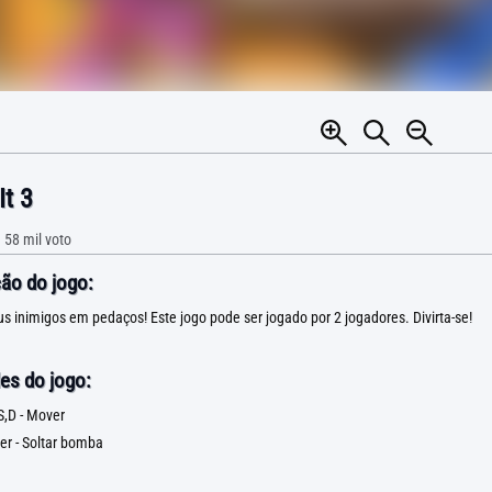
t 3
•
58 mil
voto
ão do jogo:
s inimigos em pedaços! Este jogo pode ser jogado por 2 jogadores. Divirta-se!
es do jogo:
S,D - Mover
er - Soltar bomba