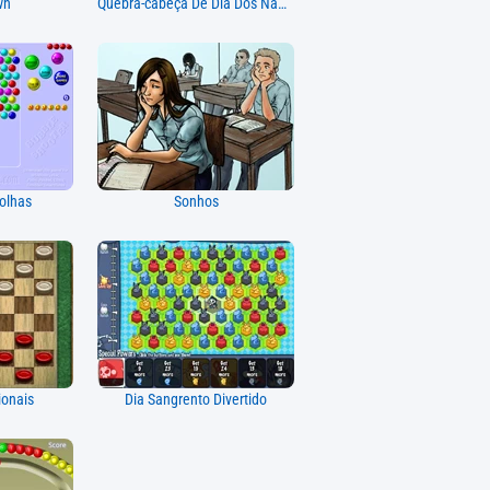
wn
Quebra-cabeça De Dia Dos Namorados
olhas
Sonhos
ionais
Dia Sangrento Divertido