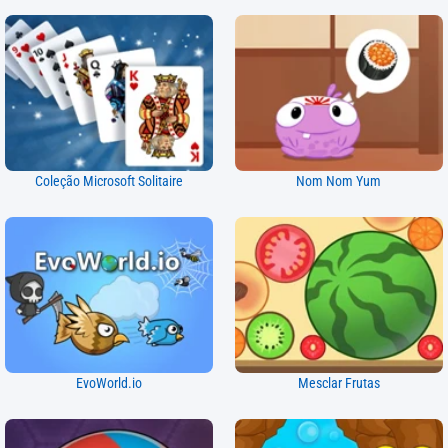
Coleção Microsoft Solitaire
Nom Nom Yum
EvoWorld.io
Mesclar Frutas