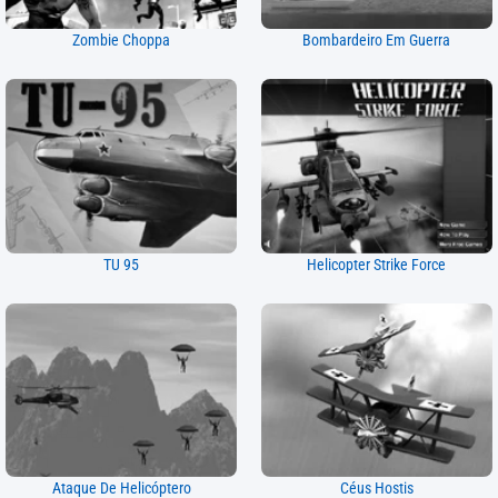
Zombie Choppa
Bombardeiro Em Guerra
TU 95
Helicopter Strike Force
Ataque De Helicóptero
Céus Hostis