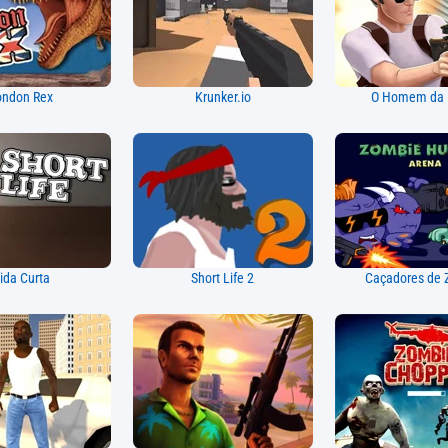
ondon Rex
Krunker.io
O Homem da 
ida Curta
Short Life 2
Caçadores de 