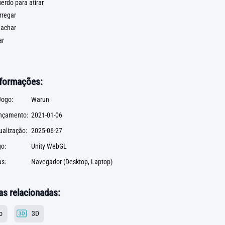
erdo para atirar
rregar
gachar
ar
nformações:
ogo:
Warun
ançamento:
2021-01-06
ualização:
2025-06-27
go:
Unity WebGL
s:
Navegador (Desktop, Laptop)
as relacionadas:
o
3D