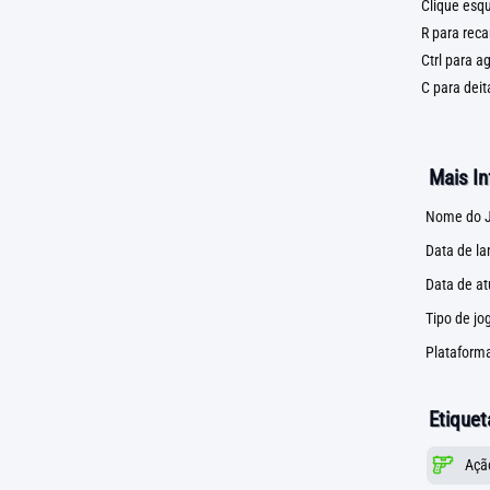
Clique esqu
R para reca
Ctrl para a
C para deit
Mais I
Nome do J
Data de l
Data de at
Tipo de jo
Plataforma
Etiquet
Açã