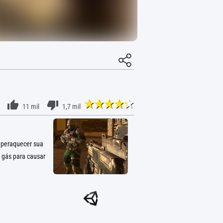
11 mil
1,7 mil
uperaquecer sua
 gás para causar