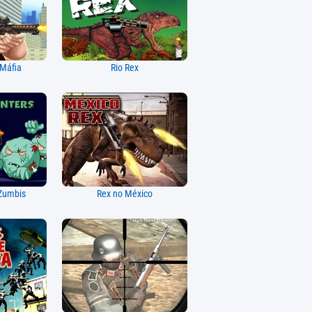
Máfia
Rio Rex
Zumbis
Rex no México