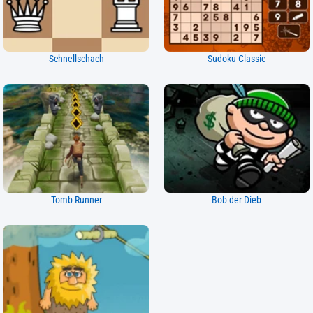
Schnellschach
Sudoku Classic
Tomb Runner
Bob der Dieb