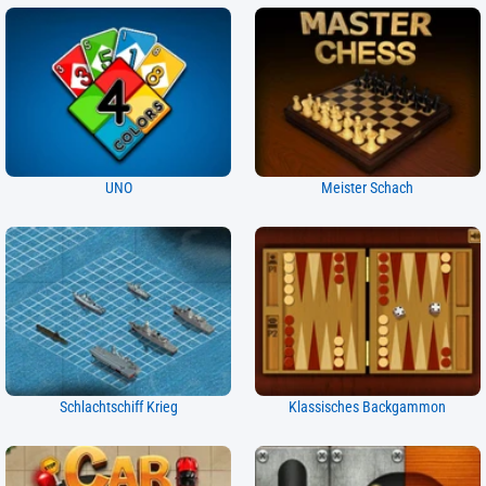
UNO
Meister Schach
Schlachtschiff Krieg
Klassisches Backgammon