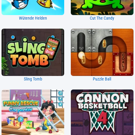
Wütende Helden
Cut The Candy
Sling Tomb
Puzzle Ball