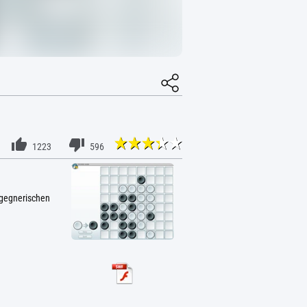
1223
596
 gegnerischen