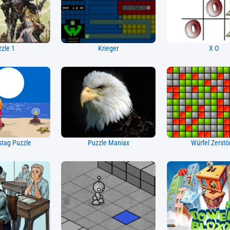
zle 1
Krieger
X O
stag Puzzle
Puzzle Maniax
Würfel Zerstö