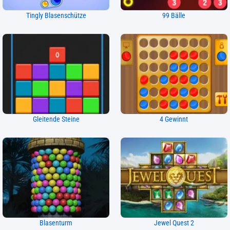
Tingly Blasenschütze
99 Bälle
Gleitende Steine
4 Gewinnt
Blasenturm
Jewel Quest 2