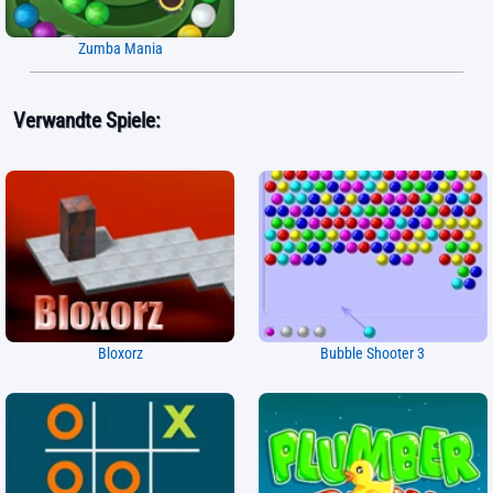
Zumba Mania
Verwandte Spiele:
Bloxorz
Bubble Shooter 3