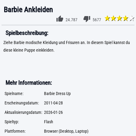
Barbie Ankleiden
24.787
5677
Spielbeschreibung:
Ziehe Barbie modische Kleidung und Frisuren an. In diesem Spiel kannst du
diese kleine Puppe einkleiden.
Mehr Informationen:
Spielname:
Barbie Dress Up
Erscheinungsdatum:
2011-04-28
Aktualisierungsdatum:
2026-01-26
Spieltyp:
Flash
Plattformen:
Browser (Desktop, Laptop)