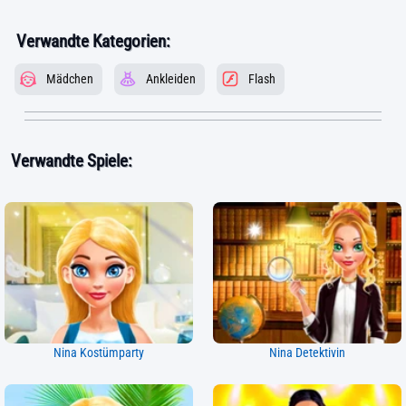
Verwandte Kategorien:
Mädchen
Ankleiden
Flash
Verwandte Spiele:
Nina Kostümparty
Nina Detektivin