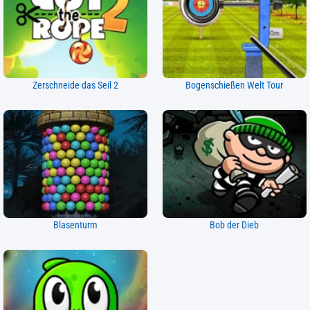
Zerschneide das Seil 2
Bogenschießen Welt Tour
Blasenturm
Bob der Dieb