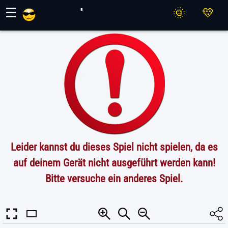
Maher Spiele
☰
Leider kannst du dieses Spiel nicht spielen, da es
auf deinem Gerät nicht ausgeführt werden kann!
Bitte versuche ein anderes Spiel.