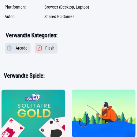
Plattformen:
Browser (Desktop, Laptop)
Autor:
Shared Pc Games
Verwandte Kategorien:
Arcade
Flash
Verwandte Spiele: