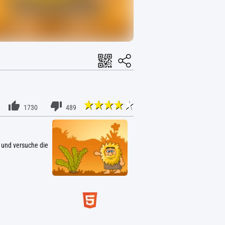
1730
489
h und versuche die